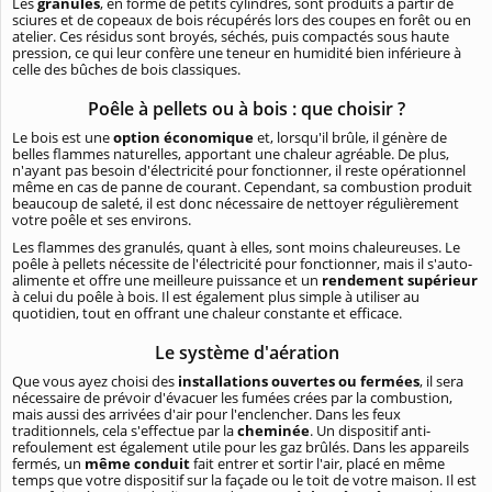
Les
granulés
, en forme de petits cylindres, sont produits à partir de
sciures et de copeaux de bois récupérés lors des coupes en forêt ou en
atelier. Ces résidus sont broyés, séchés, puis compactés sous haute
pression, ce qui leur confère une teneur en humidité bien inférieure à
celle des bûches de bois classiques.
Poêle à pellets ou à bois : que choisir ?
Le bois est une
option économique
et, lorsqu'il brûle, il génère de
belles flammes naturelles, apportant une chaleur agréable. De plus,
n'ayant pas besoin d'électricité pour fonctionner, il reste opérationnel
même en cas de panne de courant. Cependant, sa combustion produit
beaucoup de saleté, il est donc nécessaire de nettoyer régulièrement
votre poêle et ses environs.
Les flammes des granulés, quant à elles, sont moins chaleureuses. Le
poêle à pellets nécessite de l'électricité pour fonctionner, mais il s'auto-
alimente et offre une meilleure puissance et un
rendement supérieur
à celui du poêle à bois. Il est également plus simple à utiliser au
quotidien, tout en offrant une chaleur constante et efficace.
Le système d'aération
Que vous ayez choisi des
installations ouvertes ou fermées
, il sera
nécessaire de prévoir d'évacuer les fumées crées par la combustion,
mais aussi des arrivées d'air pour l'enclencher. Dans les feux
traditionnels, cela s'effectue par la
cheminée
. Un dispositif anti-
refoulement est également utile pour les gaz brûlés. Dans les appareils
fermés, un
même conduit
fait entrer et sortir l'air, placé en même
temps que votre dispositif sur la façade ou le toit de votre maison. Il est