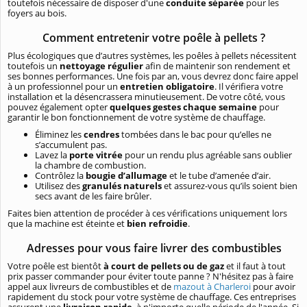
toutefois nécessaire de disposer d'une
conduite séparée
pour les
foyers au bois.
Comment entretenir votre poêle à pellets ?
Plus écologiques que d’autres systèmes, les poêles à pellets nécessitent
toutefois un
nettoyage régulier
afin de maintenir son rendement et
ses bonnes performances. Une fois par an, vous devrez donc faire appel
à un professionnel pour un
entretien obligatoire
. Il vérifiera votre
installation et la désencrassera minutieusement. De votre côté, vous
pouvez également opter
quelques gestes chaque semaine
pour
garantir le bon fonctionnement de votre système de chauffage.
Éliminez les
cendres
tombées dans le bac pour qu’elles ne
s’accumulent pas.
Lavez la
porte vitrée
pour un rendu plus agréable sans oublier
la chambre de combustion.
Contrôlez la
bougie d’allumage
et le tube d’amenée d’air.
Utilisez des
granulés naturels
et assurez-vous qu’ils soient bien
secs avant de les faire brûler.
Faites bien attention de procéder à ces vérifications uniquement lors
que la machine est éteinte et
bien refroidie
.
Adresses pour vous faire livrer des combustibles
Votre poêle est bientôt
à court de pellets ou de gaz
et il faut à tout
prix passer commander pour éviter toute panne ? N'hésitez pas à faire
appel aux livreurs de combustibles et de
mazout à Charleroi
pour avoir
rapidement du stock pour votre système de chauffage. Ces entreprises
assurent une
livraison rapide
, à n'importe quelle période de l'année. Si