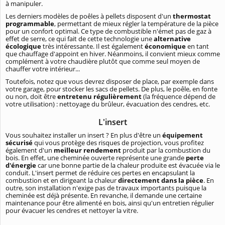
à manipuler.
Les derniers modèles de poêles à pellets disposent d'un
thermostat
programmable
, permettant de mieux régler la température de la pièce
pour un confort optimal. Ce type de combustible n'émet pas de gaz à
effet de serre, ce qui fait de cette technologie une
alternative
écologique
très intéressante. Il est également
économique
en tant
que chauffage d'appoint en hiver. Néanmoins, il convient mieux comme
complément à votre chaudière plutôt que comme seul moyen de
chauffer votre intérieur...
Toutefois, notez que vous devrez disposer de place, par exemple dans
votre garage, pour stocker les sacs de pellets. De plus, le poêle, en fonte
ou non, doit être
entretenu régulièrement
(la fréquence dépend de
votre utilisation) : nettoyage du brûleur, évacuation des cendres, etc.
L'insert
Vous souhaitez installer un insert ? En plus d'être un
équipement
sécurisé
qui vous protège des risques de projection, vous profitez
également d'un
meilleur rendement
produit par la combustion du
bois. En effet, une cheminée ouverte représente une grande
perte
d'énergie
car une bonne partie de la chaleur produite est évacuée via le
conduit. L'insert permet de réduire ces pertes en encapsulant la
combustion et en dirigeant la chaleur
directement dans la pièce
. En
outre, son installation n'exige pas de travaux importants puisque la
cheminée est déjà présente. En revanche, il demande une certaine
maintenance pour être alimenté en bois, ainsi qu'un entretien régulier
pour évacuer les cendres et nettoyer la vitre.