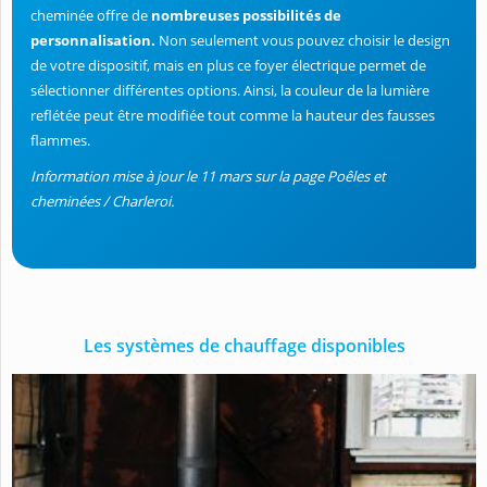
cheminée offre de
nombreuses possibilités de
personnalisation.
Non seulement vous pouvez choisir le design
de votre dispositif, mais en plus ce foyer électrique permet de
sélectionner différentes options. Ainsi, la couleur de la lumière
reflétée peut être modifiée tout comme la hauteur des fausses
flammes.
Information mise à jour le 11 mars sur la page Poêles et
cheminées / Charleroi.
Les systèmes de chauffage disponibles