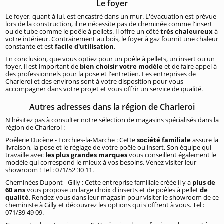
Le foyer
Le foyer, quant à lui, est encastré dans un mur. L'évacuation est prévue
lors de la construction, il ne nécessite pas de cheminée comme l'insert
ou de tube comme le poêle à pellets. Il offre un côté
très chaleureux
à
votre intérieur. Contrairement au bois, le foyer à gaz fournit une chaleur
constante et est
facile d'utilisation
.
En conclusion, que vous optiez pour un poêle à pellets, un insert ou un
foyer, il est important de
bien choisir votre modèle
et de faire appel à
des professionnels pour la pose et l'entretien. Les entreprises de
Charleroi et des environs sont à votre disposition pour vous
accompagner dans votre projet et vous offrir un service de qualité.
Autres adresses dans la région de Charleroi
N'hésitez pas à consulter notre sélection de magasins spécialisés dans la
région de Charleroi :
Poêlerie Ducène - Forchies-la-Marche : Cette
société familiale
assure la
livraison, la pose et le réglage de votre poêle ou insert. Son équipe qui
travaille avec
les plus grandes marques
vous conseillent également le
modèle qui correspond le mieux à vos besoins. Venez visiter leur
showroom ! Tel : 071/52 30 11.
Cheminées Dupont - Gilly : Cette entreprise familiale créée il y a
plus de
60 ans
vous propose un large choix d'inserts et de poêles à pellet
de
qualité
. Rendez-vous dans leur magasin pour visiter le showroom de ce
cheministe à Gilly et découvrez les options qui s'offrent à vous. Tel :
071/39 49 09.