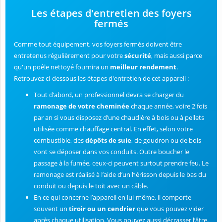
Les étapes d'entretien des foyers
fermés
Comme tout équipement, vos foyers fermés doivent être
entretenus régulièrement pour votre
sécurité
, mais aussi parce
qu'un poêle nettoyé fournira un
meilleur rendement
.
Retrouvez ci-dessous les étapes d'entretien de cet appareil :
Tout d’abord, un professionnel devra se charger du
ramonage de votre cheminée
chaque année, voire 2 fois
par an si vous disposez d’une chaudière à bois ou à pellets
utilisée comme chauffage central. En effet, selon votre
combustible, des
dépôts de suie
, de goudron ou de bois
vont se déposer dans vos conduits. Outre boucher le
passage à la fumée, ceux-ci peuvent surtout prendre feu. Le
ramonage est réalisé à l’aide d’un hérisson depuis le bas du
conduit ou depuis le toit avec un câble.
En ce qui concerne l’appareil en lui-même, il comporte
souvent un
tiroir ou un cendrier
que vous pouvez vider
après chaque utilisation. Vous pouvez aussi décrasser l’âtre.