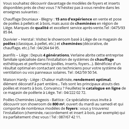
Vous souhaitez découvrir davantage de modèles de foyers et inserts
disponibles près de chez vous ? N'hésitez pas à vous rendre dans les
enseignes suivantes :
Chauffage Douniaux - Blegny :
15 ans d'expérience
en vente et pose
de poêles à pellets et à bois, mais aussi de
cheminées
en région de
Liège. Marques de
qualité
et excellent service après-vente.Tel : 0475/93
85 84.
Duvivier – Herstal : Visitez le showroom basé à Liège de ce magasin de
poêles
(classique, à pellet, etc.) et
cheminées
(décorative, de
chauffage, etc.).Tel : 04/264 64 95.
Jeanfils – Liège : Depuis
4 générations
, Verlaine abrite cette entreprise
familiale spécialisée dans l’installation de systèmes de
chauffage
esthétiques et performants (poêles, inserts, foyers…). Bénéficiez d'un
résultat optimal en contactant ces techniciens pour votre système de
ventilation ou vos panneaux solaires. Tel : 042/59 50 54.
Maison Hardy - Liège : Chaleur maîtrisée,
rendement optimal
,
élément décoratif à part entière... Tels sont les principaux atouts des
poêles et inserts à bois. Convaincu ? Feuilletez le
catalogue en ligne
de
ce magasin de poêlerie à Liège. Tel : 04/222 02 72.
Poêles Cheminées Liegeois - Battice : Ce spécialiste vous invite à
découvrir son showroom de
800 m²
, ouvert du mardi au samedi et qui
comporte de nombreux modèles de
foyers
: vous y trouverez
l'installation (cheminée, raccordement et insert à bois, par exemple) qui
ira parfaitement chez vous ! Tel : 087/67 42 11.