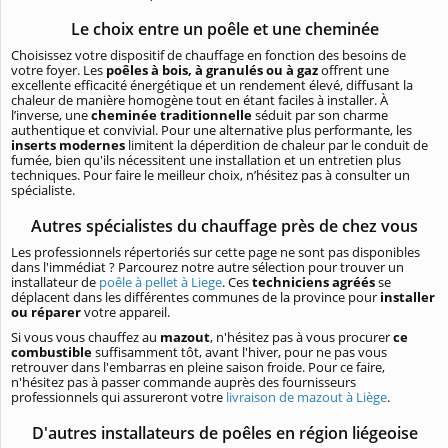
Le choix entre un poêle et une cheminée
Choisissez votre dispositif de chauffage en fonction des besoins de
votre foyer. Les
poêles à bois, à granulés ou à gaz
offrent une
excellente efficacité énergétique et un rendement élevé, diffusant la
chaleur de manière homogène tout en étant faciles à installer. À
l’inverse, une
cheminée traditionnelle
séduit par son charme
authentique et convivial. Pour une alternative plus performante, les
inserts modernes
limitent la déperdition de chaleur par le conduit de
fumée, bien qu'ils nécessitent une installation et un entretien plus
techniques. Pour faire le meilleur choix, n’hésitez pas à consulter un
spécialiste.
Autres spécialistes du chauffage près de chez vous
Les professionnels répertoriés sur cette page ne sont pas disponibles
dans l'immédiat ? Parcourez notre autre sélection pour trouver un
installateur de
poêle à pellet à Liege
. Ces
techniciens agréés
se
déplacent dans les différentes communes de la province pour
installer
ou réparer
votre appareil.
Si vous vous chauffez au
mazout
, n'hésitez pas à vous procurer
ce
combustible
suffisamment tôt, avant l'hiver, pour ne pas vous
retrouver dans l'embarras en pleine saison froide. Pour ce faire,
n'hésitez pas à passer commande auprès des fournisseurs
professionnels qui assureront votre
livraison de mazout à Liège
.
D'autres installateurs de poêles en région liégeoise